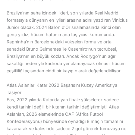
Brezilya’nın saha içindeki lideri, son yıllarda Real Madrid
formasıyla dünyanın en iyileri arasına adını yazdıran Vinicius
Junior olacak. 2024 Ballon d’Or sıralamasında ikinci olan
genç yıldız, hücum hattının ana taşıyıcısı konumunda.
Raphinha’nın Barcelona’daki yükselen formu ve orta
sahadaki Bruno Guimaraes ile Casemiro’nun tecrübesi,
Brezilya’nın en büyük kozları. Ancak Rodrygo’nun ağır
sakatlığı nedeniyle kadroda yer alamayacak olması, hücum
çeşitliliği açısından ciddi bir kayıp olarak değerlendiriliyor.
Atlas Aslanları Katar 2022 Başarısını Kuzey Amerika’ya
Taşıyor
Fas, 2022 yılında Katar’da yarı finale yükselerek sadece
kendi tarihini değil, bir kıtanın tarihini değiştirmişti. Atlas
Aslanları, 2026 elemelerinde CAF (Afrika Futbol
Konfederasyonu) bünyesinde oynadığı 8 maçın tamamını
kazanarak ve kalesinde sadece 2 gol görerek turnuvaya ne