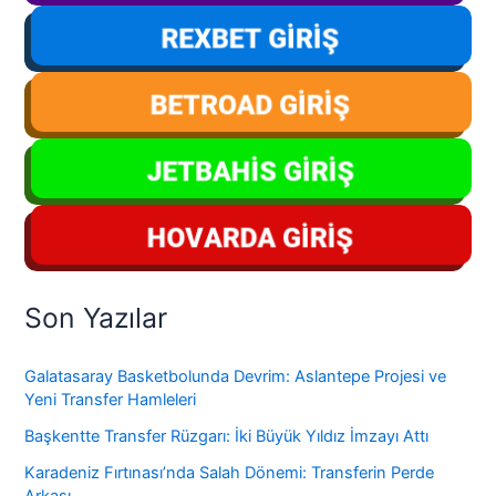
Son Yazılar
Galatasaray Basketbolunda Devrim: Aslantepe Projesi ve
Yeni Transfer Hamleleri
Başkentte Transfer Rüzgarı: İki Büyük Yıldız İmzayı Attı
Karadeniz Fırtınası’nda Salah Dönemi: Transferin Perde
Arkası