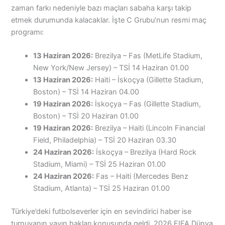
zaman farkı nedeniyle bazı maçları sabaha karşı takip
etmek durumunda kalacaklar. İşte C Grubu’nun resmi maç
programı:
13 Haziran 2026:
Brezilya – Fas (MetLife Stadium,
New York/New Jersey) – TSİ 14 Haziran 01.00
13 Haziran 2026:
Haiti – İskoçya (Gillette Stadium,
Boston) – TSİ 14 Haziran 04.00
19 Haziran 2026:
İskoçya – Fas (Gillette Stadium,
Boston) – TSİ 20 Haziran 01.00
19 Haziran 2026:
Brezilya – Haiti (Lincoln Financial
Field, Philadelphia) – TSİ 20 Haziran 03.30
24 Haziran 2026:
İskoçya – Brezilya (Hard Rock
Stadium, Miami) – TSİ 25 Haziran 01.00
24 Haziran 2026:
Fas – Haiti (Mercedes Benz
Stadium, Atlanta) – TSİ 25 Haziran 01.00
Türkiye’deki futbolseverler için en sevindirici haber ise
turnuvanın yayın hakları konusunda geldi. 2026 FIFA Dünya