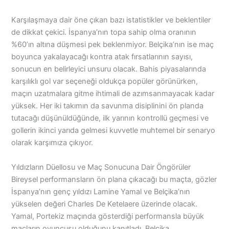
Karşılaşmaya dair öne çıkan bazı istatistikler ve beklentiler
de dikkat çekici. İspanya’nın topa sahip olma oranının
%60’ın altına düşmesi pek beklenmiyor. Belçika’nın ise maç
boyunca yakalayacağı kontra atak fırsatlarının sayısı,
sonucun en belirleyici unsuru olacak. Bahis piyasalarında
karşılıklı gol var seçeneği oldukça popüler görünürken,
maçın uzatmalara gitme ihtimali de azımsanmayacak kadar
yüksek. Her iki takımın da savunma disiplinini ön planda
tutacağı düşünüldüğünde, ilk yarının kontrollü geçmesi ve
gollerin ikinci yarıda gelmesi kuvvetle muhtemel bir senaryo
olarak karşımıza çıkıyor.
Yıldızların Düellosu ve Maç Sonucuna Dair Öngörüler
Bireysel performansların ön plana çıkacağı bu maçta, gözler
İspanya’nın genç yıldızı Lamine Yamal ve Belçika’nın
yükselen değeri Charles De Ketelaere üzerinde olacak.
Yamal, Portekiz maçında gösterdiği performansla büyük
maçların oyuncusu olduğunu kanıtladı. Belçika