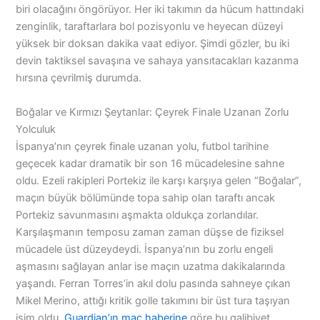
biri olacağını öngörüyor. Her iki takımın da hücum hattındaki
zenginlik, taraftarlara bol pozisyonlu ve heyecan düzeyi
yüksek bir doksan dakika vaat ediyor. Şimdi gözler, bu iki
devin taktiksel savaşına ve sahaya yansıtacakları kazanma
hırsına çevrilmiş durumda.
Boğalar ve Kırmızı Şeytanlar: Çeyrek Finale Uzanan Zorlu
Yolculuk
İspanya’nın çeyrek finale uzanan yolu, futbol tarihine
geçecek kadar dramatik bir son 16 mücadelesine sahne
oldu. Ezeli rakipleri Portekiz ile karşı karşıya gelen “Boğalar”,
maçın büyük bölümünde topa sahip olan taraftı ancak
Portekiz savunmasını aşmakta oldukça zorlandılar.
Karşılaşmanın temposu zaman zaman düşse de fiziksel
mücadele üst düzeydeydi. İspanya’nın bu zorlu engeli
aşmasını sağlayan anlar ise maçın uzatma dakikalarında
yaşandı. Ferran Torres’in akıl dolu pasında sahneye çıkan
Mikel Merino, attığı kritik golle takımını bir üst tura taşıyan
isim oldu.
Guardian’ın maç haberine
göre bu galibiyet,