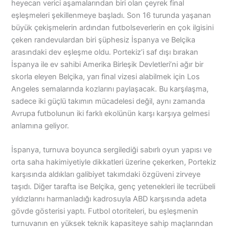
heyecan verici aşamalarından biri olan çeyrek final
eşleşmeleri şekillenmeye başladı. Son 16 turunda yaşanan
büyük çekişmelerin ardından futbolseverlerin en çok ilgisini
çeken randevulardan biri şüphesiz İspanya ve Belçika
arasındaki dev eşleşme oldu. Portekiz’i saf dışı bırakan
İspanya ile ev sahibi Amerika Birleşik Devletleri’ni ağır bir
skorla eleyen Belçika, yarı final vizesi alabilmek için Los
Angeles semalarında kozlarını paylaşacak. Bu karşılaşma,
sadece iki güçlü takımın mücadelesi değil, aynı zamanda
Avrupa futbolunun iki farklı ekolünün karşı karşıya gelmesi
anlamına geliyor.
İspanya, turnuva boyunca sergilediği sabırlı oyun yapısı ve
orta saha hakimiyetiyle dikkatleri üzerine çekerken, Portekiz
karşısında aldıkları galibiyet takımdaki özgüveni zirveye
taşıdı. Diğer tarafta ise Belçika, genç yetenekleri ile tecrübeli
yıldızlarını harmanladığı kadrosuyla ABD karşısında adeta
gövde gösterisi yaptı. Futbol otoriteleri, bu eşleşmenin
turnuvanın en yüksek teknik kapasiteye sahip maçlarından