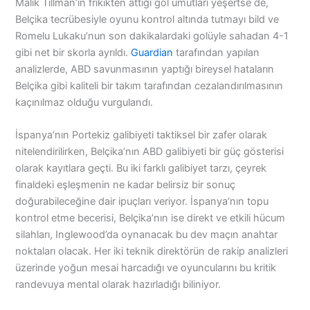
Malik Tillman’ın frikikten attığı gol umutları yeşertse de,
Belçika tecrübesiyle oyunu kontrol altında tutmayı bild ve
Romelu Lukaku’nun son dakikalardaki golüyle sahadan 4-1
gibi net bir skorla ayrıldı.
Guardian
tarafından yapılan
analizlerde, ABD savunmasının yaptığı bireysel hataların
Belçika gibi kaliteli bir takım tarafından cezalandırılmasının
kaçınılmaz olduğu vurgulandı.
İspanya’nın Portekiz galibiyeti taktiksel bir zafer olarak
nitelendirilirken, Belçika’nın ABD galibiyeti bir güç gösterisi
olarak kayıtlara geçti. Bu iki farklı galibiyet tarzı, çeyrek
finaldeki eşleşmenin ne kadar belirsiz bir sonuç
doğurabileceğine dair ipuçları veriyor. İspanya’nın topu
kontrol etme becerisi, Belçika’nın ise direkt ve etkili hücum
silahları, Inglewood’da oynanacak bu dev maçın anahtar
noktaları olacak. Her iki teknik direktörün de rakip analizleri
üzerinde yoğun mesai harcadığı ve oyuncularını bu kritik
randevuya mental olarak hazırladığı biliniyor.