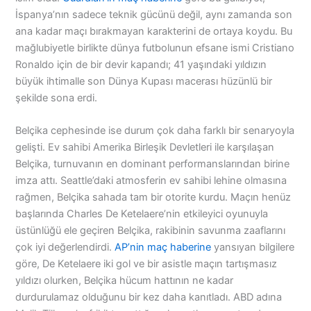
İspanya’nın sadece teknik gücünü değil, aynı zamanda son
ana kadar maçı bırakmayan karakterini de ortaya koydu. Bu
mağlubiyetle birlikte dünya futbolunun efsane ismi Cristiano
Ronaldo için de bir devir kapandı; 41 yaşındaki yıldızın
büyük ihtimalle son Dünya Kupası macerası hüzünlü bir
şekilde sona erdi.
Belçika cephesinde ise durum çok daha farklı bir senaryoyla
gelişti. Ev sahibi Amerika Birleşik Devletleri ile karşılaşan
Belçika, turnuvanın en dominant performanslarından birine
imza attı. Seattle’daki atmosferin ev sahibi lehine olmasına
rağmen, Belçika sahada tam bir otorite kurdu. Maçın henüz
başlarında Charles De Ketelaere’nin etkileyici oyunuyla
üstünlüğü ele geçiren Belçika, rakibinin savunma zaaflarını
çok iyi değerlendirdi.
AP’nin maç haberine
yansıyan bilgilere
göre, De Ketelaere iki gol ve bir asistle maçın tartışmasız
yıldızı olurken, Belçika hücum hattının ne kadar
durdurulamaz olduğunu bir kez daha kanıtladı. ABD adına