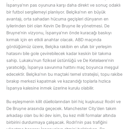
İspanya’nın pas oyununa karşı daha direkt ve sonuç odaklı
bir futbol sergilemeyi planlıyor. Belçika’nın en büyük
avantajı, orta sahadan hücuma geçişleri dünyanın en
iyilerinden biri olan Kevin De Bruyne ile yönetmesi. De
Bruyne’nin vizyonu, İspanya’nın önde kuracağı baskıyı
kırmak için en etkili anahtar olacak. ABD maçında
gördüğümüz üzere, Belçika rakibin en ufak bir yerleşim
hatasını bile gole çevirebilecek kadar keskin bir takıma
sahip. Lukaku’nun fiziksel üstünlüğü ve De Ketelaere’nin
yaratıcılığı, İspanya savunma hattını maç boyunca meşgul
edecektir. Belçika’nın bu maçtaki temel stratejisi, topu rakibe
bırakıp merkezi kapatmak ve kazandığı toplarla hızlıca
İspanya kalesine inmek üzerine kurulu olabilir.
Bu eşleşmenin kilit düellolarından biri hiç kuşkusuz Rodri ve
De Bruyne arasında geçecek. Manchester City’den takım
arkadaşı olan bu iki dev isim, bu kez milli formalar altında
birbirini durdurmaya çalışacak. Rodri’nin pas trafiğini