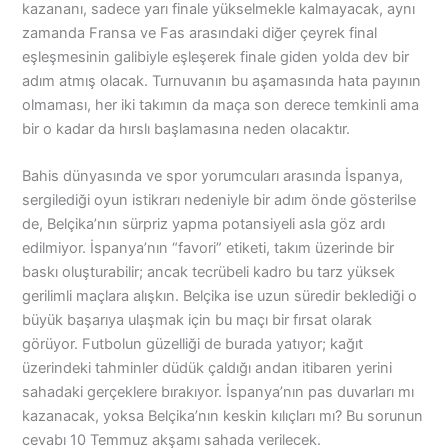
kazananı, sadece yarı finale yükselmekle kalmayacak, aynı
zamanda Fransa ve Fas arasındaki diğer çeyrek final
eşleşmesinin galibiyle eşleşerek finale giden yolda dev bir
adım atmış olacak. Turnuvanın bu aşamasında hata payının
olmaması, her iki takımın da maça son derece temkinli ama
bir o kadar da hırslı başlamasına neden olacaktır.
Bahis dünyasında ve spor yorumcuları arasında İspanya,
sergilediği oyun istikrarı nedeniyle bir adım önde gösterilse
de, Belçika’nın sürpriz yapma potansiyeli asla göz ardı
edilmiyor. İspanya’nın “favori” etiketi, takım üzerinde bir
baskı oluşturabilir; ancak tecrübeli kadro bu tarz yüksek
gerilimli maçlara alışkın. Belçika ise uzun süredir beklediği o
büyük başarıya ulaşmak için bu maçı bir fırsat olarak
görüyor. Futbolun güzelliği de burada yatıyor; kağıt
üzerindeki tahminler düdük çaldığı andan itibaren yerini
sahadaki gerçeklere bırakıyor. İspanya’nın pas duvarları mı
kazanacak, yoksa Belçika’nın keskin kılıçları mı? Bu sorunun
cevabı 10 Temmuz akşamı sahada verilecek.