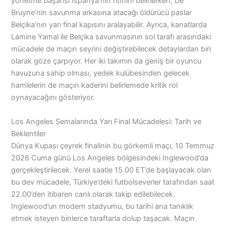
yönetme başarısı İspanya’nın ritmini belirlerken, De
Bruyne’nin savunma arkasına atacağı öldürücü paslar
Belçika’nın yarı final kapısını aralayabilir. Ayrıca, kanatlarda
Lamine Yamal ile Belçika savunmasının sol tarafı arasındaki
mücadele de maçın seyrini değiştirebilecek detaylardan biri
olarak göze çarpıyor. Her iki takımın da geniş bir oyuncu
havuzuna sahip olması, yedek kulübesinden gelecek
hamlelerin de maçın kaderini belirlemede kritik rol
oynayacağını gösteriyor.
Los Angeles Semalarında Yarı Final Mücadelesi: Tarih ve
Beklentiler
Dünya Kupası çeyrek finalinin bu görkemli maçı, 10 Temmuz
2026 Cuma günü Los Angeles bölgesindeki Inglewood’da
gerçekleştirilecek. Yerel saatle 15.00 ET’de başlayacak olan
bu dev mücadele, Türkiye’deki futbolseverler tarafından saat
22.00’den itibaren canlı olarak takip edilebilecek.
Inglewood’un modern stadyumu, bu tarihi ana tanıklık
etmek isteyen binlerce taraftarla dolup taşacak. Maçın