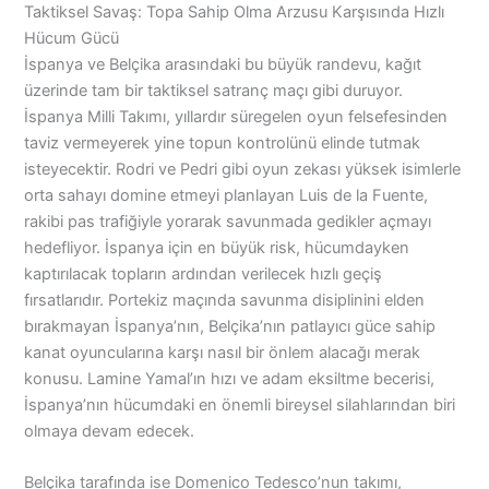
Taktiksel Savaş: Topa Sahip Olma Arzusu Karşısında Hızlı
Hücum Gücü
İspanya ve Belçika arasındaki bu büyük randevu, kağıt
üzerinde tam bir taktiksel satranç maçı gibi duruyor.
İspanya Milli Takımı, yıllardır süregelen oyun felsefesinden
taviz vermeyerek yine topun kontrolünü elinde tutmak
isteyecektir. Rodri ve Pedri gibi oyun zekası yüksek isimlerle
orta sahayı domine etmeyi planlayan Luis de la Fuente,
rakibi pas trafiğiyle yorarak savunmada gedikler açmayı
hedefliyor. İspanya için en büyük risk, hücumdayken
kaptırılacak topların ardından verilecek hızlı geçiş
fırsatlarıdır. Portekiz maçında savunma disiplinini elden
bırakmayan İspanya’nın, Belçika’nın patlayıcı güce sahip
kanat oyuncularına karşı nasıl bir önlem alacağı merak
konusu. Lamine Yamal’ın hızı ve adam eksiltme becerisi,
İspanya’nın hücumdaki en önemli bireysel silahlarından biri
olmaya devam edecek.
Belçika tarafında ise Domenico Tedesco’nun takımı,