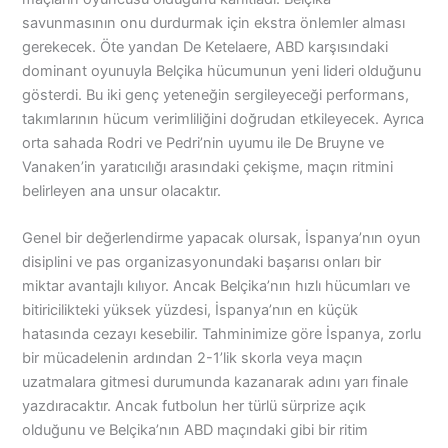
savunmasının onu durdurmak için ekstra önlemler alması
gerekecek. Öte yandan De Ketelaere, ABD karşısındaki
dominant oyunuyla Belçika hücumunun yeni lideri olduğunu
gösterdi. Bu iki genç yeteneğin sergileyeceği performans,
takımlarının hücum verimliliğini doğrudan etkileyecek. Ayrıca
orta sahada Rodri ve Pedri’nin uyumu ile De Bruyne ve
Vanaken’in yaratıcılığı arasındaki çekişme, maçın ritmini
belirleyen ana unsur olacaktır.
Genel bir değerlendirme yapacak olursak, İspanya’nın oyun
disiplini ve pas organizasyonundaki başarısı onları bir
miktar avantajlı kılıyor. Ancak Belçika’nın hızlı hücumları ve
bitiricilikteki yüksek yüzdesi, İspanya’nın en küçük
hatasında cezayı kesebilir. Tahminimize göre İspanya, zorlu
bir mücadelenin ardından 2-1’lik skorla veya maçın
uzatmalara gitmesi durumunda kazanarak adını yarı finale
yazdıracaktır. Ancak futbolun her türlü sürprize açık
olduğunu ve Belçika’nın ABD maçındaki gibi bir ritim