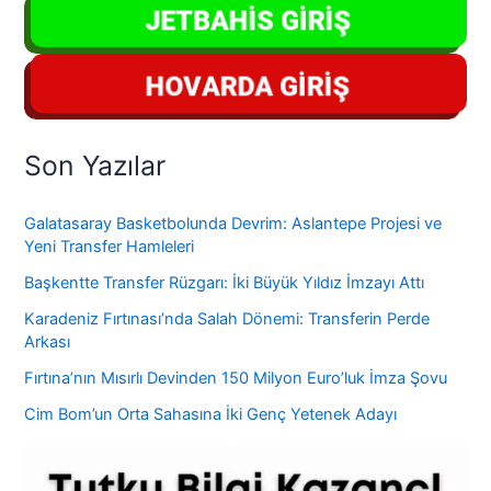
Son Yazılar
Galatasaray Basketbolunda Devrim: Aslantepe Projesi ve
Yeni Transfer Hamleleri
Başkentte Transfer Rüzgarı: İki Büyük Yıldız İmzayı Attı
Karadeniz Fırtınası’nda Salah Dönemi: Transferin Perde
Arkası
Fırtına’nın Mısırlı Devinden 150 Milyon Euro’luk İmza Şovu
Cim Bom’un Orta Sahasına İki Genç Yetenek Adayı