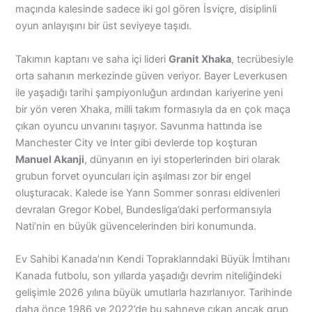
maçında kalesinde sadece iki gol gören İsviçre, disiplinli
oyun anlayışını bir üst seviyeye taşıdı.
Takımın kaptanı ve saha içi lideri
Granit Xhaka
, tecrübesiyle
orta sahanın merkezinde güven veriyor. Bayer Leverkusen
ile yaşadığı tarihi şampiyonluğun ardından kariyerine yeni
bir yön veren Xhaka, milli takım formasıyla da en çok maça
çıkan oyuncu unvanını taşıyor. Savunma hattında ise
Manchester City ve Inter gibi devlerde top koşturan
Manuel Akanji
, dünyanın en iyi stoperlerinden biri olarak
grubun forvet oyuncuları için aşılması zor bir engel
oluşturacak. Kalede ise Yann Sommer sonrası eldivenleri
devralan Gregor Kobel, Bundesliga’daki performansıyla
Nati’nin en büyük güvencelerinden biri konumunda.
Ev Sahibi Kanada’nın Kendi Topraklarındaki Büyük İmtihanı
Kanada futbolu, son yıllarda yaşadığı devrim niteliğindeki
gelişimle 2026 yılına büyük umutlarla hazırlanıyor. Tarihinde
daha önce 1986 ve 2022’de bu sahneye çıkan ancak grup