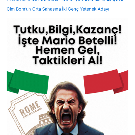
Cim Bom’un Orta Sahasına İki Genç Yetenek Adayı