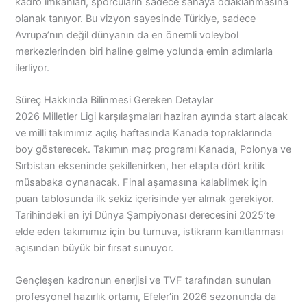
kadro imkanları, sporcuların sadece sahaya odaklanmasına
olanak tanıyor. Bu vizyon sayesinde Türkiye, sadece
Avrupa’nın değil dünyanın da en önemli voleybol
merkezlerinden biri haline gelme yolunda emin adımlarla
ilerliyor.
Süreç Hakkında Bilinmesi Gereken Detaylar
2026 Milletler Ligi karşılaşmaları haziran ayında start alacak
ve milli takımımız açılış haftasında Kanada topraklarında
boy gösterecek. Takımın maç programı Kanada, Polonya ve
Sırbistan ekseninde şekillenirken, her etapta dört kritik
müsabaka oynanacak. Final aşamasına kalabilmek için
puan tablosunda ilk sekiz içerisinde yer almak gerekiyor.
Tarihindeki en iyi Dünya Şampiyonası derecesini 2025’te
elde eden takımımız için bu turnuva, istikrarın kanıtlanması
açısından büyük bir fırsat sunuyor.
Gençleşen kadronun enerjisi ve TVF tarafından sunulan
profesyonel hazırlık ortamı, Efeler’in 2026 sezonunda da