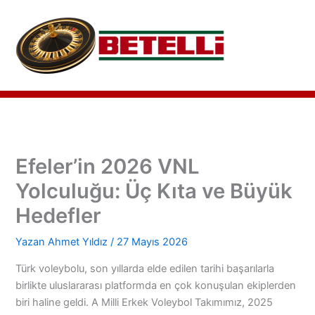
İçeriğe
atla
Efeler’in 2026 VNL
Yolculuğu: Üç Kıta ve Büyük
Hedefler
Yazan
Ahmet Yıldız
/
27 Mayıs 2026
Türk voleybolu, son yıllarda elde edilen tarihi başarılarla
birlikte uluslararası platformda en çok konuşulan ekiplerden
biri haline geldi. A Milli Erkek Voleybol Takımımız, 2025