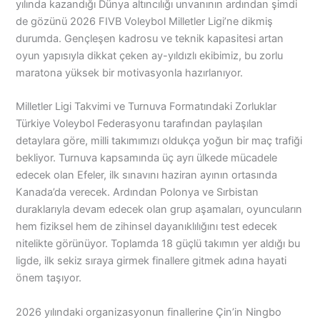
yılında kazandığı Dünya altıncılığı unvanının ardından şimdi
de gözünü 2026 FIVB Voleybol Milletler Ligi’ne dikmiş
durumda. Gençleşen kadrosu ve teknik kapasitesi artan
oyun yapısıyla dikkat çeken ay-yıldızlı ekibimiz, bu zorlu
maratona yüksek bir motivasyonla hazırlanıyor.
Milletler Ligi Takvimi ve Turnuva Formatındaki Zorluklar
Türkiye Voleybol Federasyonu tarafından paylaşılan
detaylara göre, milli takımımızı oldukça yoğun bir maç trafiği
bekliyor. Turnuva kapsamında üç ayrı ülkede mücadele
edecek olan Efeler, ilk sınavını haziran ayının ortasında
Kanada’da verecek. Ardından Polonya ve Sırbistan
duraklarıyla devam edecek olan grup aşamaları, oyuncuların
hem fiziksel hem de zihinsel dayanıklılığını test edecek
nitelikte görünüyor. Toplamda 18 güçlü takımın yer aldığı bu
ligde, ilk sekiz sıraya girmek finallere gitmek adına hayati
önem taşıyor.
2026 yılındaki organizasyonun finallerine Çin’in Ningbo