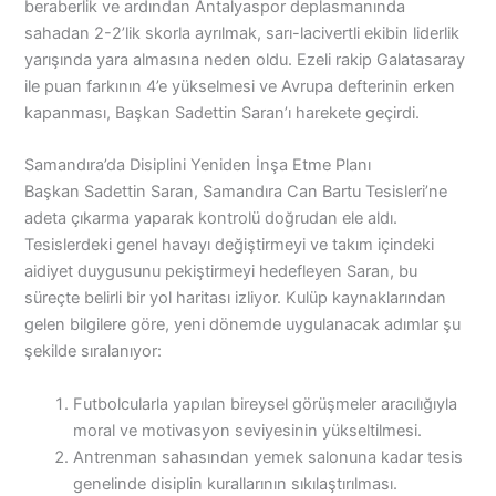
beraberlik ve ardından Antalyaspor deplasmanında
sahadan 2-2’lik skorla ayrılmak, sarı-lacivertli ekibin liderlik
yarışında yara almasına neden oldu. Ezeli rakip Galatasaray
ile puan farkının 4’e yükselmesi ve Avrupa defterinin erken
kapanması, Başkan Sadettin Saran’ı harekete geçirdi.
Samandıra’da Disiplini Yeniden İnşa Etme Planı
Başkan Sadettin Saran, Samandıra Can Bartu Tesisleri’ne
adeta çıkarma yaparak kontrolü doğrudan ele aldı.
Tesislerdeki genel havayı değiştirmeyi ve takım içindeki
aidiyet duygusunu pekiştirmeyi hedefleyen Saran, bu
süreçte belirli bir yol haritası izliyor. Kulüp kaynaklarından
gelen bilgilere göre, yeni dönemde uygulanacak adımlar şu
şekilde sıralanıyor:
Futbolcularla yapılan bireysel görüşmeler aracılığıyla
moral ve motivasyon seviyesinin yükseltilmesi.
Antrenman sahasından yemek salonuna kadar tesis
genelinde disiplin kurallarının sıkılaştırılması.