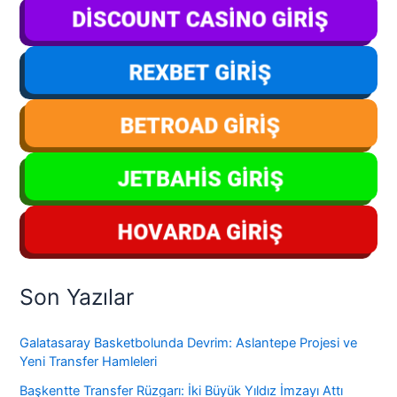
Son Yazılar
Galatasaray Basketbolunda Devrim: Aslantepe Projesi ve
Yeni Transfer Hamleleri
Başkentte Transfer Rüzgarı: İki Büyük Yıldız İmzayı Attı