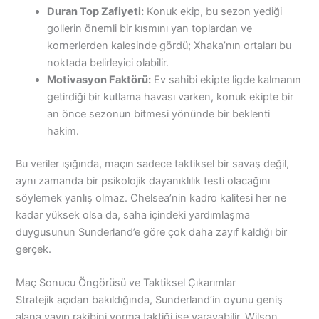
Duran Top Zafiyeti:
Konuk ekip, bu sezon yediği
gollerin önemli bir kısmını yan toplardan ve
kornerlerden kalesinde gördü; Xhaka’nın ortaları bu
noktada belirleyici olabilir.
Motivasyon Faktörü:
Ev sahibi ekipte ligde kalmanın
getirdiği bir kutlama havası varken, konuk ekipte bir
an önce sezonun bitmesi yönünde bir beklenti
hakim.
Bu veriler ışığında, maçın sadece taktiksel bir savaş değil,
aynı zamanda bir psikolojik dayanıklılık testi olacağını
söylemek yanlış olmaz. Chelsea’nin kadro kalitesi her ne
kadar yüksek olsa da, saha içindeki yardımlaşma
duygusunun Sunderland’e göre çok daha zayıf kaldığı bir
gerçek.
Maç Sonucu Öngörüsü ve Taktiksel Çıkarımlar
Stratejik açıdan bakıldığında, Sunderland’in oyunu geniş
alana yayıp rakibini yorma taktiği işe yarayabilir. Wilson