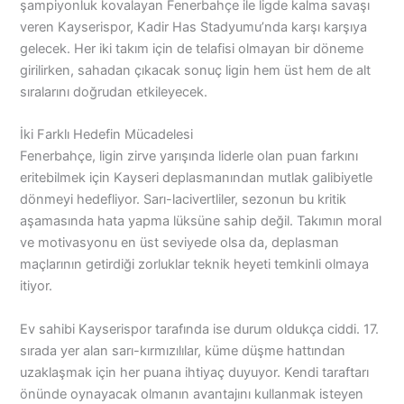
şampiyonluk kovalayan Fenerbahçe ile ligde kalma savaşı
veren Kayserispor, Kadir Has Stadyumu’nda karşı karşıya
gelecek. Her iki takım için de telafisi olmayan bir döneme
girilirken, sahadan çıkacak sonuç ligin hem üst hem de alt
sıralarını doğrudan etkileyecek.
İki Farklı Hedefin Mücadelesi
Fenerbahçe, ligin zirve yarışında liderle olan puan farkını
eritebilmek için Kayseri deplasmanından mutlak galibiyetle
dönmeyi hedefliyor. Sarı-lacivertliler, sezonun bu kritik
aşamasında hata yapma lüksüne sahip değil. Takımın moral
ve motivasyonu en üst seviyede olsa da, deplasman
maçlarının getirdiği zorluklar teknik heyeti temkinli olmaya
itiyor.
Ev sahibi Kayserispor tarafında ise durum oldukça ciddi. 17.
sırada yer alan sarı-kırmızılılar, küme düşme hattından
uzaklaşmak için her puana ihtiyaç duyuyor. Kendi taraftarı
önünde oynayacak olmanın avantajını kullanmak isteyen