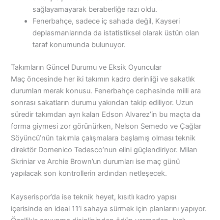
sağlayamayarak beraberliğe razı oldu.
Fenerbahçe, sadece iç sahada değil, Kayseri
deplasmanlarında da istatistiksel olarak üstün olan
taraf konumunda bulunuyor.
Takımların Güncel Durumu ve Eksik Oyuncular
Maç öncesinde her iki takımın kadro derinliği ve sakatlık
durumları merak konusu. Fenerbahçe cephesinde milli ara
sonrası sakatların durumu yakından takip ediliyor. Uzun
süredir takımdan ayrı kalan Edson Alvarez’in bu maçta da
forma giymesi zor görünürken, Nelson Semedo ve Çağlar
Söyüncü’nün takımla çalışmalara başlamış olması teknik
direktör Domenico Tedesco’nun elini güçlendiriyor. Milan
Skriniar ve Archie Brown’un durumları ise maç günü
yapılacak son kontrollerin ardından netleşecek.
Kayserispor’da ise teknik heyet, kısıtlı kadro yapısı
içerisinde en ideal 11’i sahaya sürmek için planlarını yapıyor.