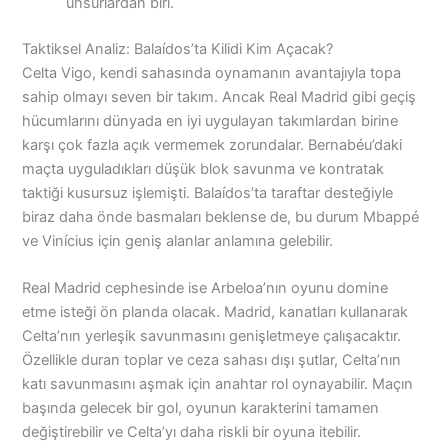
unsurlardan biri.
Taktiksel Analiz: Balaídos’ta Kilidi Kim Açacak?
Celta Vigo, kendi sahasında oynamanın avantajıyla topa
sahip olmayı seven bir takım. Ancak Real Madrid gibi geçiş
hücumlarını dünyada en iyi uygulayan takımlardan birine
karşı çok fazla açık vermemek zorundalar. Bernabéu’daki
maçta uyguladıkları düşük blok savunma ve kontratak
taktiği kusursuz işlemişti. Balaídos’ta taraftar desteğiyle
biraz daha önde basmaları beklense de, bu durum Mbappé
ve Vinícius için geniş alanlar anlamına gelebilir.
Real Madrid cephesinde ise Arbeloa’nın oyunu domine
etme isteği ön planda olacak. Madrid, kanatları kullanarak
Celta’nın yerleşik savunmasını genişletmeye çalışacaktır.
Özellikle duran toplar ve ceza sahası dışı şutlar, Celta’nın
katı savunmasını aşmak için anahtar rol oynayabilir. Maçın
başında gelecek bir gol, oyunun karakterini tamamen
değiştirebilir ve Celta’yı daha riskli bir oyuna itebilir.