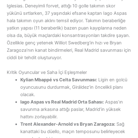
Iglesias. Deneyimli forvet, attığı 10 golle takımın skor
yükünü sırtlarken, 37 yaşındaki efsane kaptan Iago Aspas
hala takımın oyun aklını temsil ediyor. Takımın beraberliğe
yatkın yapısı (11 beraberlik) bazen puan kayıplarına neden
olsa da, büyük maçlardaki konsantrasyonları takdire şayan.
Özellikle genç yetenek Williot Swedberg’in hızı ve Bryan
Zaragoza’nın kanat bindirmeleri, Real Madrid savunması için
ciddi bir tehdit oluşturuyor.
Kritik Oyuncular ve Saha İçi Eşleşmeler
Kylian Mbappé vs Celta Savunması:
Ligin en golcü
oyuncusunu durdurmak, Giráldez’in öncelikli planı
olacak.
Iago Aspas vs Real Madrid Orta Sahası:
Aspas’ın
savunma arkasına attığı paslar, Madrid’in yüksek
hattını zorlayabilir.
Trent Alexander-Arnold vs Bryan Zaragoza:
Sağ
kanattaki bu düello, maçın temposunu belirleyecek