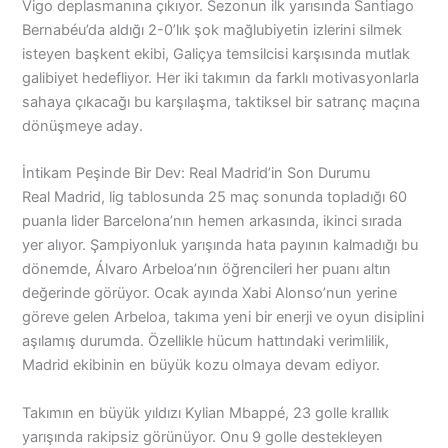
Vigo deplasmanına çıkıyor. Sezonun ilk yarısında Santiago
Bernabéu’da aldığı 2-0’lık şok mağlubiyetin izlerini silmek
isteyen başkent ekibi, Galiçya temsilcisi karşısında mutlak
galibiyet hedefliyor. Her iki takımın da farklı motivasyonlarla
sahaya çıkacağı bu karşılaşma, taktiksel bir satranç maçına
dönüşmeye aday.
İntikam Peşinde Bir Dev: Real Madrid’in Son Durumu
Real Madrid, lig tablosunda 25 maç sonunda topladığı 60
puanla lider Barcelona’nın hemen arkasında, ikinci sırada
yer alıyor. Şampiyonluk yarışında hata payının kalmadığı bu
dönemde, Álvaro Arbeloa’nın öğrencileri her puanı altın
değerinde görüyor. Ocak ayında Xabi Alonso’nun yerine
göreve gelen Arbeloa, takıma yeni bir enerji ve oyun disiplini
aşılamış durumda. Özellikle hücum hattındaki verimlilik,
Madrid ekibinin en büyük kozu olmaya devam ediyor.
Takımın en büyük yıldızı Kylian Mbappé, 23 golle krallık
yarışında rakipsiz görünüyor. Onu 9 golle destekleyen