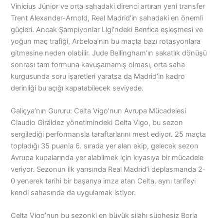
Vinícius Júnior ve orta sahadaki direnci artıran yeni transfer
Trent Alexander-Arnold, Real Madrid’in sahadaki en önemli
güçleri. Ancak Şampiyonlar Ligi’ndeki Benfica eşleşmesi ve
yoğun maç trafiği, Arbeloa’nın bu maçta bazı rotasyonlara
gitmesine neden olabilir. Jude Bellingham’ın sakatlık dönüşü
sonrası tam formuna kavuşamamış olması, orta saha
kurgusunda soru işaretleri yaratsa da Madrid’in kadro
derinliği bu açığı kapatabilecek seviyede.
Galiçya’nın Gururu: Celta Vigo’nun Avrupa Mücadelesi
Claudio Giráldez yönetimindeki Celta Vigo, bu sezon
sergilediği performansla taraftarlarını mest ediyor. 25 maçta
topladığı 35 puanla 6. sırada yer alan ekip, gelecek sezon
Avrupa kupalarında yer alabilmek için kıyasıya bir mücadele
veriyor. Sezonun ilk yarısında Real Madrid’i deplasmanda 2-
0 yenerek tarihi bir başarıya imza atan Celta, aynı tarifeyi
kendi sahasında da uygulamak istiyor.
Celta Vigo’nun bu sezonki en büyük silahı şüphesiz Borja