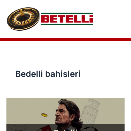
İçeriğe
atla
Bedelli bahisleri