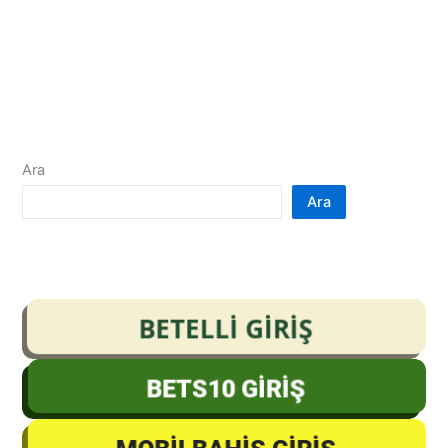
Giriş
Ara
Ara