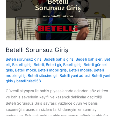
Betelli Sorunsuz Giriş
Betelli sorunsuz giriş
,
Bedelli bahis giriş
,
Bedelli bahisleri
,
Bet
elli
,
Bet elli giriş
,
Betelli
,
Betelli gir
,
Betelli giriş
,
Betelli güncel
giriş
,
Betelli mobil
,
Betelli mobil giriş
,
Betelli mobile
,
Betelli
mobile giriş
,
Betelli sitesine gir
,
Betelli yeni adresi
,
Betelli yeni
giriş
/
betellirulet958
Güvenli altyapısı ile bahis piyasalarında adından söz ettiren
ve bahis severlerin keyifli ve kazançlı dakikalar geçirdiği
Betelli Sorunsuz Giriş sayfası; yüzlerce oyun ve bahis
seçeneği arasından sizlere farklı deneyimler sunmayı
vadediyor. Pek çok yoldan giriş yapmanın mümkün olduğu